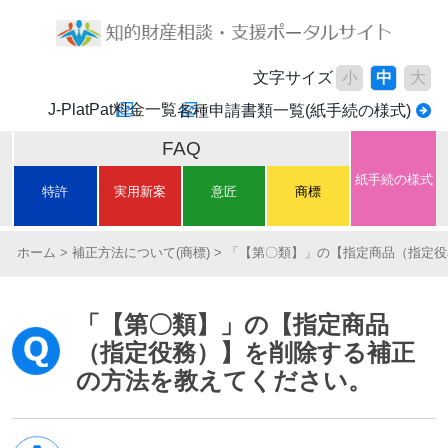
文字サイズ
小
中
大
J-PlatPat
料金一覧
各種申請書類一覧(紙手続の様式)
FAQ
紙手続の様式
特許
実用新案
意匠
商標
ホーム
補正方法について(商標)
「【第〇類】」の【指定商品（指定役
「【第〇類】」の【指定商品
（指定役務）】を削除する補正
の方法を教えてください。