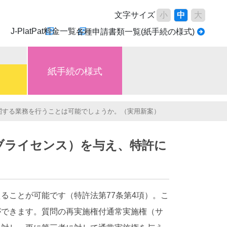
文字サイズ
小
中
大
J-PlatPat
料金一覧
各種申請書類一覧(紙手続の様式)
紙手続の様式
関する業務を行うことは可能でしょうか。（実用新案）
ブライセンス）を与え、特許に
ることが可能です（特許法第77条第4項）。こ
ができます。質問の再実施権付通常実施権（サ