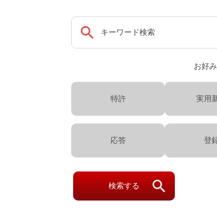
お好み
特許
実用
応答
登
検索する