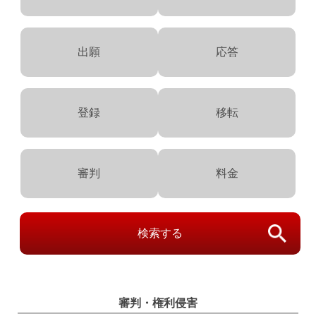
出願
応答
登録
移転
審判
料金
検索する
審判・権利侵害