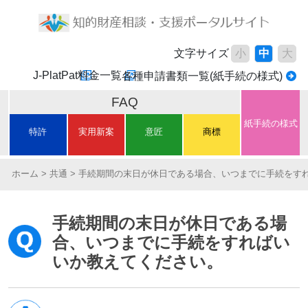
文字サイズ
小
中
大
J-PlatPat
料金一覧
各種申請書類一覧(紙手続の様式)
FAQ
紙手続の様式
特許
実用新案
意匠
商標
ホーム
共通
手続期間の末日が休日である場合、いつまでに手続をす
手続期間の末日が休日である場
合、いつまでに手続をすればい
いか教えてください。