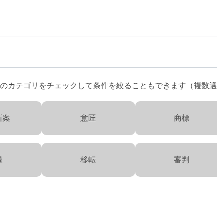
のカテゴリをチェックして条件を絞ることもできます（複数選
新案
意匠
商標
録
移転
審判