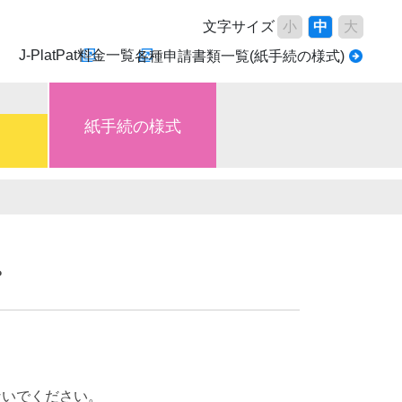
文字サイズ
小
中
大
J-PlatPat
料金一覧
各種申請書類一覧(紙手続の様式)
紙手続の様式
。
ないでください。