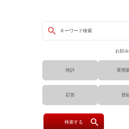
お好み
特許
実用
応答
登
検索する