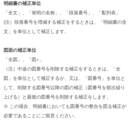
明細書の補正単位
「全文」、「発明の名称」、「段落番号」、「配列表」
(注）段落番号を増減する補正をするときは、「明細書の全
文」を単位として補正します。
図面の補正単位
「全図」、「図○」
（注）中途の図番号を削除する補正をするときは、「全
図」を単位として補正するか、又は、「図番号」を単位と
して、削除する図番号以降の図の補正（図番号を順次繰り
上げる）と最後の図番号を削除する補正をします。
※ この場合、明細書においても図番号の整合を図る補正が
必要であることにご留意ください。