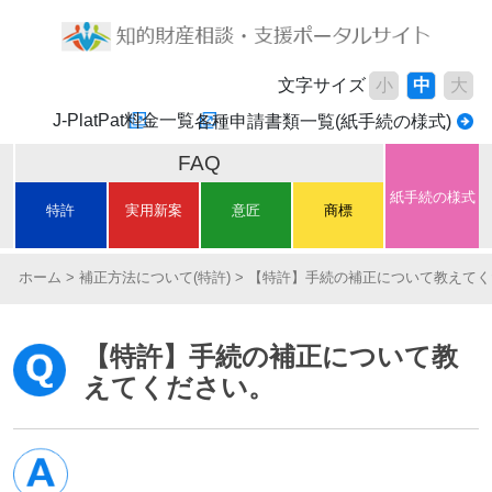
文字サイズ
小
中
大
J-PlatPat
料金一覧
各種申請書類一覧(紙手続の様式)
FAQ
紙手続の様式
特許
実用新案
意匠
商標
ホーム
補正方法について(特許)
【特許】手続の補正について教えてく
【特許】手続の補正について教
えてください。