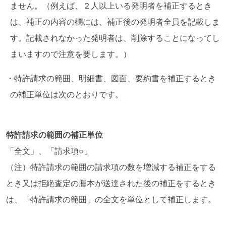
ません。（例えば、２人以上いる発明者を補正するとき
は、補正の内容の欄には、補正後の発明者全員を記載しま
す。記載されなかった発明者は、削除することになってし
まいますので注意を要します。）
・特許請求の範囲、明細書、図面、要約書を補正するとき
の補正単位は次のとおりです。
特許請求の範囲の補正単位
「全文」、「請求項○」
（注）特許請求の範囲の請求項の数を増減する補正をする
とき又は拒絶査定の謄本が送達された後の補正をするとき
は、「特許請求の範囲」の全文を単位として補正します。