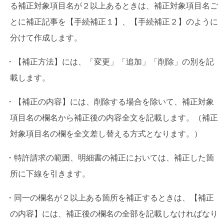
る補正対象項目名が２以上あるときは、補正対象項目名ご
とに補正記事を【手続補正１】、【手続補正２】のように
分けて作成します。
・【補正方法】には、「変更」「追加」「削除」の別を記
載します。
・【補正の内容】には、削除する場合を除いて、補正対象
項目名の欄名から補正後の内容全文を記載します。（補正
対象項目名の欄を全文差し替える方式となります。）
・特許請求の範囲、明細書の補正においては、補正した箇
所に下線を引きます。
・同一の欄名が２以上ある箇所を補正するときは、【補正
の内容】には、補正後の欄名の全部を記載しなければなり