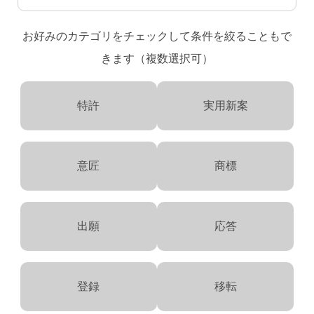
お好みのカテゴリをチェックして条件を絞ることもで
きます（複数選択可）
特許
実用新案
意匠
商標
出願
応答
登録
移転