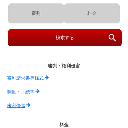
審判
料金
検索する
審判・権利侵害
審判請求書等様式
制度・手続等
権利侵害
料金