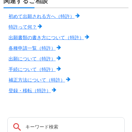
関連するご相談
初めて出願される方へ（特許）
特許って何？
出願書類の書き方について（特許）
各種申請一覧（特許）
出願について（特許）
手続について（特許）
補正方法について（特許）
登録・移転（特許）