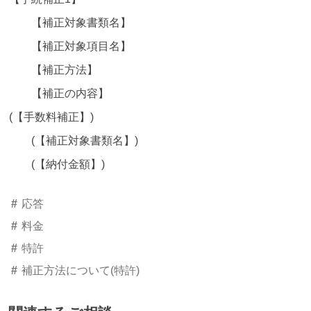
【補正対象書類名】
【補正対象項目名】
【補正方法】
【補正の内容】
(【手数料補正】)
(【補正対象書類名】)
(【納付金額】)
応答
料金
特許
補正方法について(特許)