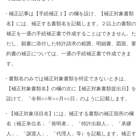
・補正記事は【手続補正１】の欄を設け、【補正対象書類
名】には、補正する書類名を記載します。２以上の書類の
補正を一通の手続補正書で作成することはできません。た
だし、願書に添付した特許請求の範囲、明細書、図面、要
約書の補正については、一通の手続補正書で作成できま
す。
・書類名のみでは補正対象書類を特定できないときは、
【補正対象書類名】の欄の次に【補正対象書類提出日】を
設けて、「令和○○年○○月○○日」のように記載します。
・【補正対象項目名】には、補正する書類の補正箇所の欄
名（補正単位名；「発明者」、「特許出願人」、「承継
人」、「譲渡人」、「代理人」等）を記載します。補正す