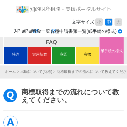
文字サイズ
小
中
大
J-PlatPat
料金一覧
各種申請書類一覧(紙手続の様式)
FAQ
紙手続の様式
特許
実用新案
意匠
商標
ホーム
出願について(商標)
商標取得までの流れについて教えてくださ
商標取得までの流れについて教
えてください。