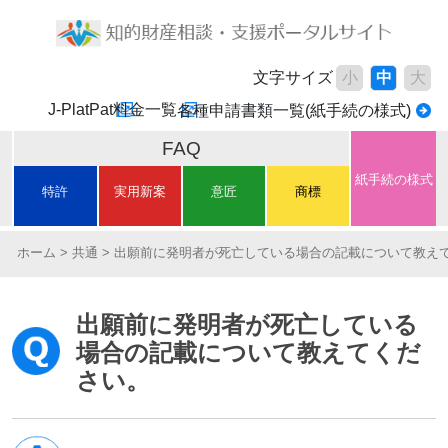
文字サイズ
小
中
大
J-PlatPat
料金一覧
各種申請書類一覧(紙手続の様式)
FAQ
紙手続の様式
特許
実用新案
意匠
商標
ホーム
共通
出願前に発明者が死亡している場合の記載について教え
出願前に発明者が死亡している
場合の記載について教えてくだ
さい。